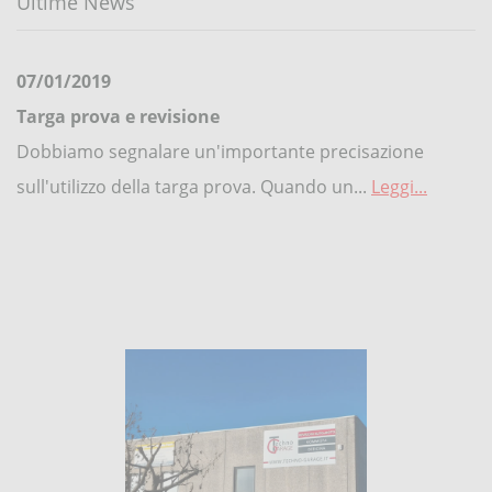
Ultime News
07/01/2019
Targa prova e revisione
Dobbiamo segnalare un'importante precisazione
sull'utilizzo della targa prova. Quando un...
Leggi...
07/01/2019
Revisioni MInisteriali veicoli fino 35 qt,
moto/scooter e veicoli 2/3 ruote
REVISIONI AUTO - MOTO - SCOOTER E 3/4 RUOTE Si
informa la gentile clientela che siamo operativi...
Leggi...