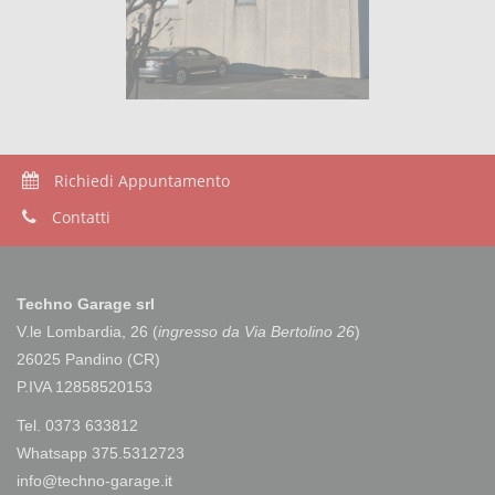
25/10/2021
Aumento prezzo Revisione Ministeriale
Si avvisa che a far data del 01/11/2021, come disposto
dal Decreto Ministeriale n. 129 del 03...
Leggi...
Richiedi Appuntamento
Contatti
Techno Garage srl
V.le Lombardia, 26 (
ingresso da Via Bertolino 26
)
26025 Pandino (CR)
P.IVA 12858520153
Tel. 0373 633812
Whatsapp 375.5312723
info@techno-garage.it